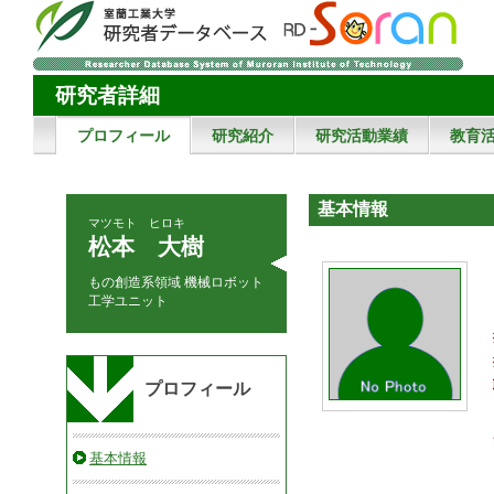
研究者詳細
プロフィール
研究紹介
研究活動業績
教育
基本情報
マツモト ヒロキ
松本 大樹
もの創造系領域 機械ロボット
工学ユニット
プロフィール
基本情報