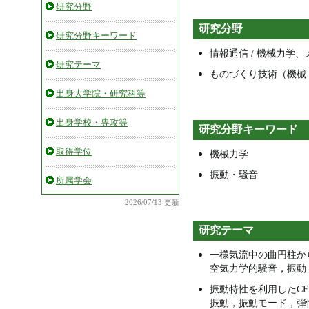
研究分野
研究分野
研究分野キーワード
情報通信 / 機械力学
研究テーマ
ものづくり技術（機械・
出身大学院・研究科等
出身学校・専攻等
研究分野キーワード
取得学位
機械力学
振動・騒音
所属学会
2026/07/13 更新
研究テーマ
一様気流中の曲円柱か
空気力学的騒音，振動，円柱
振動特性を利用したCF
振動，振動モード，弾性定