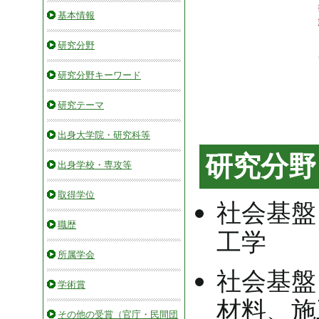
基本情報
研究分野
研究分野キーワード
研究テーマ
出身大学院・研究科等
研究分野
出身学校・専攻等
取得学位
社会基盤
職歴
工学
所属学会
社会基盤
学術賞
材料、施
その他の受賞（官庁・民間団