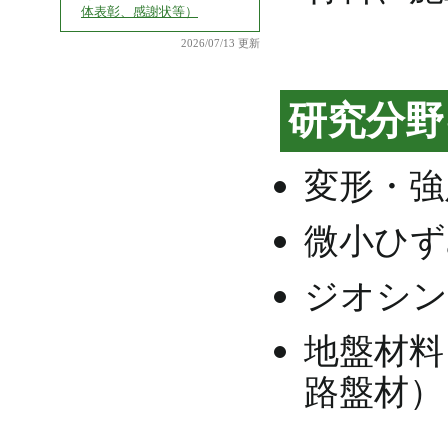
体表彰、感謝状等）
2026/07/13 更新
研究分野
変形・強
微小ひず
ジオシン
地盤材料
路盤材）