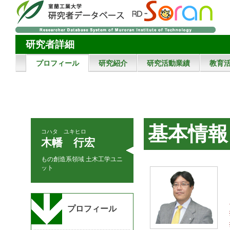
研究者詳細
プロフィール
研究紹介
研究活動業績
教育
基本情報
コハタ ユキヒロ
木幡 行宏
もの創造系領域 土木工学ユニ
ット
プロフィール